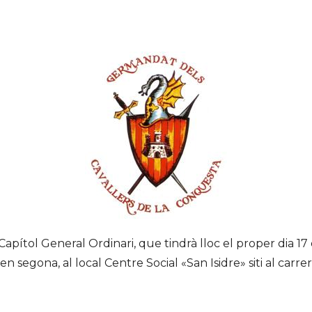
ítol General Ordinari, que tindrà lloc el proper dia 17 
 en segona, al local Centre Social «San Isidre» siti al ca