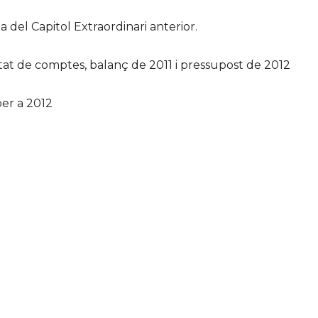
cta del Capitol Extraordinari anterior.
l’estat de comptes, balanç de 2011 i pressupost de 2012
per a 2012