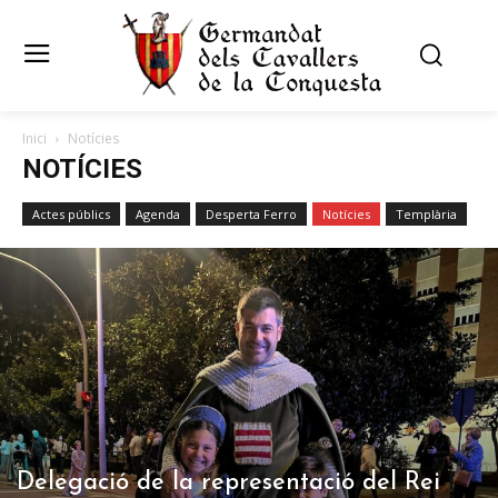
Inici
Notícies
NOTÍCIES
Actes públics
Agenda
Desperta Ferro
Notícies
Templària
Delegació de la representació del Rei