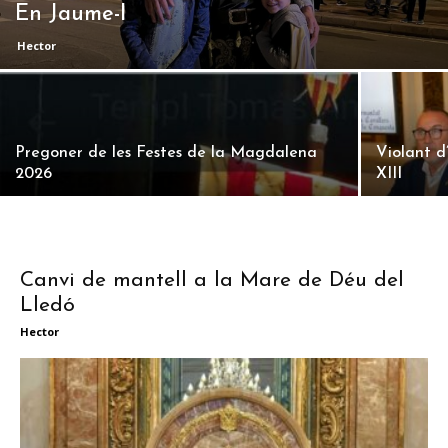
En Jaume-I
Hector
Pregoner de les Festes de la Magdalena
Violant d
2026
XIII
Canvi de mantell a la Mare de Déu del
Lledó
Hector