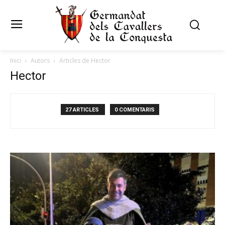
Inici
Autors
Articles de Hector
Hector
27 ARTICLES
0 COMENTARIS