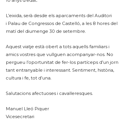
10 anys d’edat.
L’eixida, serà desde els aparcaments del Auditori
i Palau de Congressos de Castelló, a les 8 hores del
matí del diumenge 30 de setembre.
Aquest viatje està obert a tots aquells familiars i
amics vostres que vullguen acompanyar-nos. No
pergueu l’oportunitat de fer-los partíceps d’un jorn
tant entranyable i interessant. Sentiment, història,
cultura i fe, tot d’una.
Salutacions afectuoses i cavalleresques.
Manuel Lleó Piquer
Vicesecretari