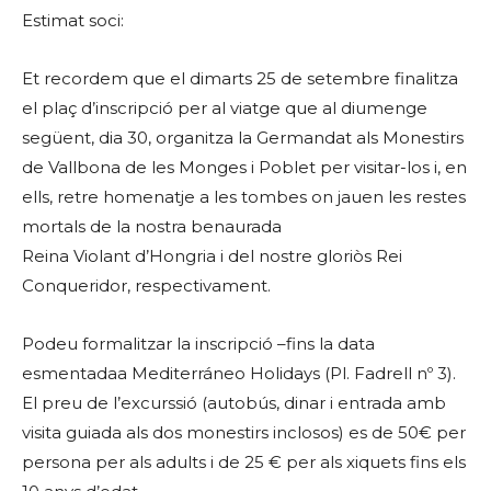
Estimat soci:
Et recordem que el dimarts 25 de setembre finalitza
el plaç d’inscripció per al viatge que al diumenge
següent, dia 30, organitza la Germandat als Monestirs
de Vallbona de les Monges i Poblet per visitar-los i, en
ells, retre homenatje a les tombes on jauen les restes
mortals de la nostra benaurada
Reina Violant d’Hongria i del nostre gloriòs Rei
Conqueridor, respectivament.
Podeu formalitzar la inscripció –fins la data
esmentadaa Mediterráneo Holidays (Pl. Fadrell nº 3).
El preu de l’excurssió (autobús, dinar i entrada amb
visita guiada als dos monestirs inclosos) es de 50€ per
persona per als adults i de 25 € per als xiquets fins els