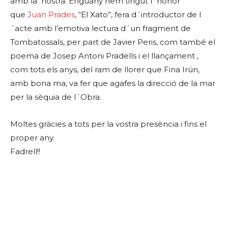
amb la nostra. Enguany hem tingut l´honor
que
Juan Prades
, “El Xato”, fera d´introductor de l
´acte amb l’emotiva lectura d´un fragment de
Tombatossals, per part de Javier Peris, com també el
poema de Josep Antoni Pradells i el llançament ,
com tots els anys, del ram de llorer que Fina Irún,
amb bona ma, va fer que agafes la direcció de la mar
per la sèquia de l´Obra.
Moltes gràcies a tots per la vostra presència i fins el
proper any.
Fadrell!!