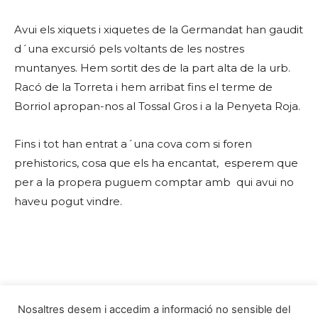
Avui els xiquets i xiquetes de la Germandat han gaudit
d´una excursió pels voltants de les nostres
muntanyes. Hem sortit des de la part alta de la urb.
Racó de la Torreta i hem arribat fins el terme de
Borriol apropan-nos al Tossal Gros i a la Penyeta Roja.
Fins i tot han entrat a´una cova com si foren
prehistorics, cosa que els ha encantat, esperem que
per a la propera puguem comptar amb qui avui no
haveu pogut vindre.
Nosaltres desem i accedim a informació no sensible del