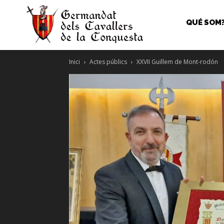
QUÉ SOM
Inici
Actes públics
XXVII Guillem de Mont-rodón