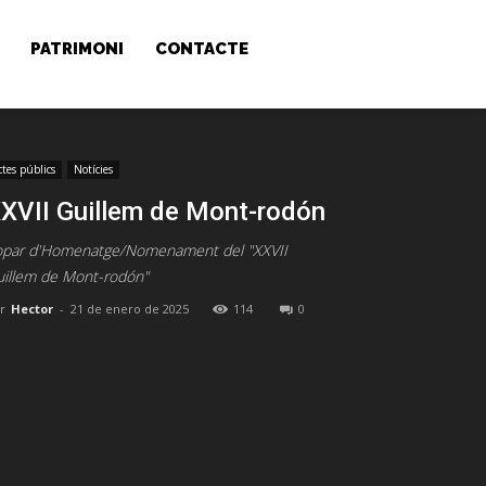
PATRIMONI
CONTACTE
ctes públics
Notícies
XVII Guillem de Mont-rodón
opar d'Homenatge/Nomenament del "XXVII
illem de Mont-rodón"
r
Hector
-
21 de enero de 2025
114
0