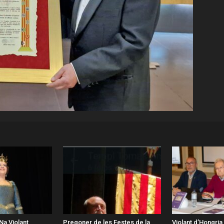
Na Violant
Pregoner de les Festes de la
Violant d’Hongria