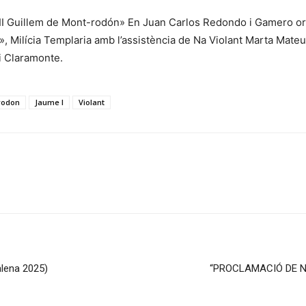
uillem de Mont-rodón» En Juan Carlos Redondo i Gamero organ
, Milícia Templaria amb l’assistència de Na Violant Marta Mateu
i Claramonte.
rodon
Jaume I
Violant
alena 2025)
“PROCLAMACIÓ DE N