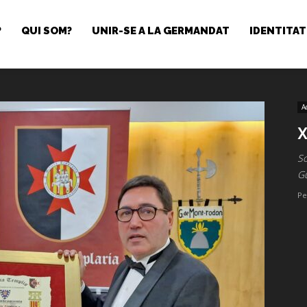
?
QUI SOM?
UNIR-SE A LA GERMANDAT
IDENTITAT
A
X
S
Gu
Pe