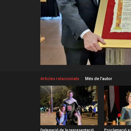
Articles relacioinats
Més de l'autor
Delegació de la representació
Proclamació a 